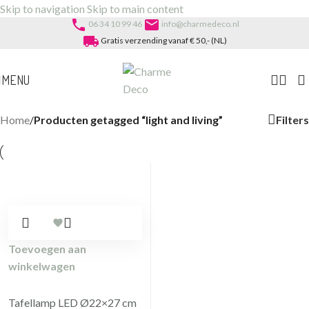
Skip to navigation
Skip to main content
phone
email
06 34 10 99 46
info@charmedeco.nl
local_shipping
Gratis verzending vanaf € 50,- (NL)
MENU
Filters
Home
/
Producten getagged “light and living”
Toevoegen aan
winkelwagen
Tafellamp LED Ø22×27 cm