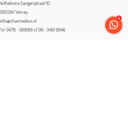
Wilhelmina Sangersstraat 10
5803AV Venray
info@charmedeco.nl
Tel:
0478 - 581886
of
06 - 3410 9946
Charme Deco is een geaccrediteerd leerbedrijf
BTW: 001542838B81
Opleiding gevolgd aan ® International Academy for Interior Design/Instituut
voor Binnenhuisarchitectuur/IVB.
Eleän is lid van: