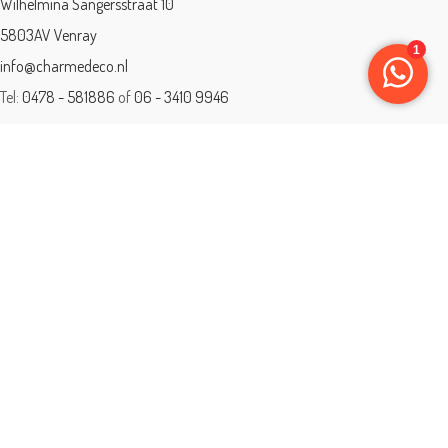
Wilhelmina Sangersstraat 10
5803AV Venray
info@charmedeco.nl
Tel:
0478 - 581886
of
06 - 3410 9946
Charme Deco is een geaccrediteerd leerbedrijf
BTW: 001542838B81
Opleiding gevolgd aan ® International Academy for Interior Design/Instituut
voor Binnenhuisarchitectuur/IVB.
Eleän is lid van: