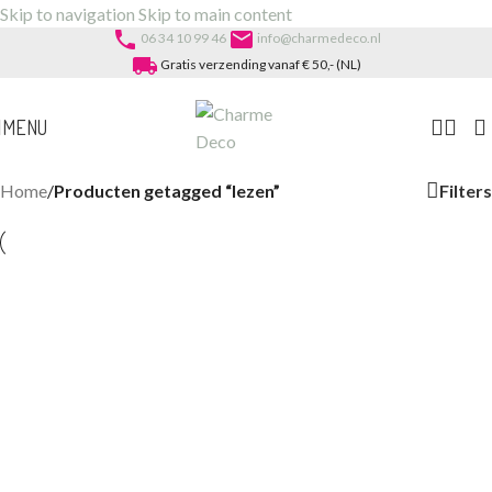
Skip to navigation
Skip to main content
phone
email
06 34 10 99 46
info@charmedeco.nl
local_shipping
Gratis verzending vanaf € 50,- (NL)
MENU
Filters
Home
/
Producten getagged “lezen”