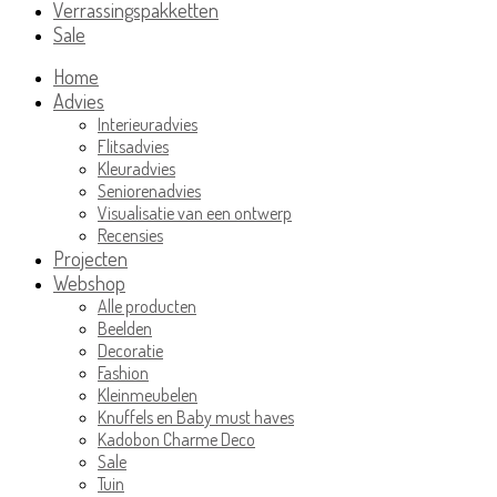
Verrassingspakketten
Sale
Home
Advies
Interieuradvies
Flitsadvies
Kleuradvies
Seniorenadvies
Visualisatie van een ontwerp
Recensies
Projecten
Webshop
Alle producten
Beelden
Decoratie
Fashion
Kleinmeubelen
Knuffels en Baby must haves
Kadobon Charme Deco
Sale
Tuin