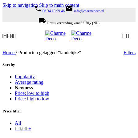
Skip to navigation
Skip to main content
phone
email
06 34 10 99 46
info@charmedeco.nl
local_shipping
Gratis verzending vanaf € 50,- (NL)
MENU
Home
/
Producten getagged “landelijke”
Filters
Sort by
Popularity
Average rating
Newness
Price: low to high
Price: high to low
Price filter
All
€
0,00
+