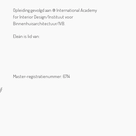
Opleiding gevolgd aan ® International Academy
for Interior Design/Instituut voor
Binnenhuisarchitectuur/IVB.
Eleän is lid van:
Master-registratienummer: 6714
jf