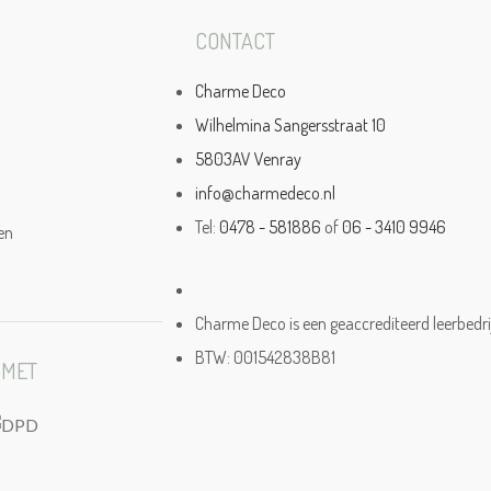
CONTACT
Charme Deco
Wilhelmina Sangersstraat 10
5803AV Venray
info@charmedeco.nl
Tel:
0478 - 581886
of
06 - 3410 9946
en
Charme Deco is een geaccrediteerd leerbedri
BTW: 001542838B81
 MET