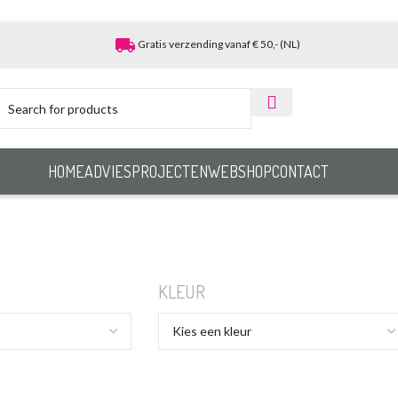
local_shipping
Gratis verzending vanaf € 50,- (NL)
HOME
ADVIES
PROJECTEN
WEBSHOP
CONTACT
KLEUR