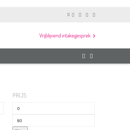
Vrijblijvend intakegesprek
chevron_right
PRIJS