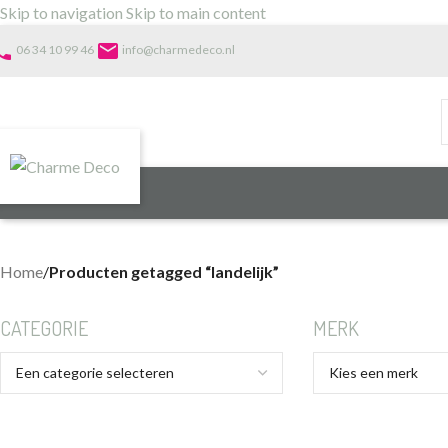
Skip to navigation
Skip to main content
one
email
06 34 10 99 46
info@charmedeco.nl
Home
/
Producten getagged “landelijk”
CATEGORIE
MERK