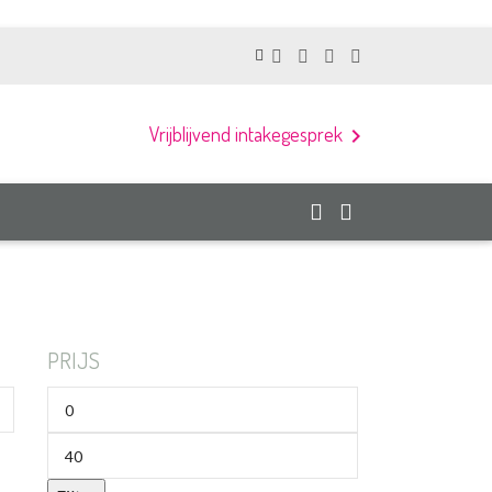
Vrijblijvend intakegesprek
chevron_right
PRIJS