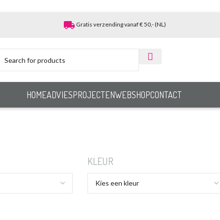
local_shipping
Gratis verzending vanaf € 50,- (NL)
HOME
ADVIES
PROJECTEN
WEBSHOP
CONTACT
KLEUR