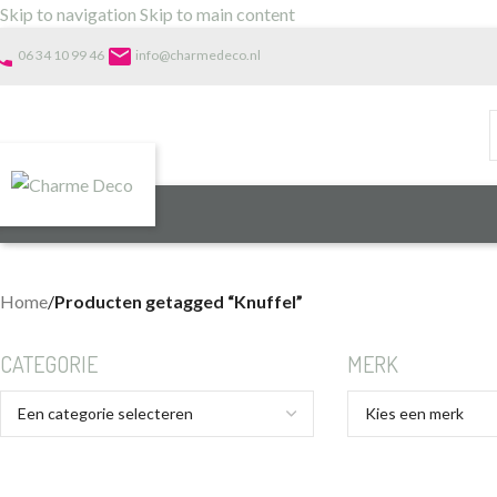
Skip to navigation
Skip to main content
one
email
06 34 10 99 46
info@charmedeco.nl
Home
/
Producten getagged “Knuffel”
CATEGORIE
MERK