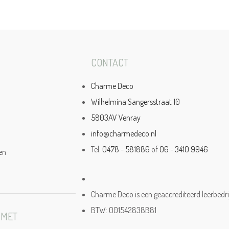
CONTACT
Charme Deco
Wilhelmina Sangersstraat 10
5803AV Venray
info@charmedeco.nl
Tel:
0478 - 581886
of
06 - 3410 9946
en
Charme Deco is een geaccrediteerd leerbedri
BTW: 001542838B81
 MET