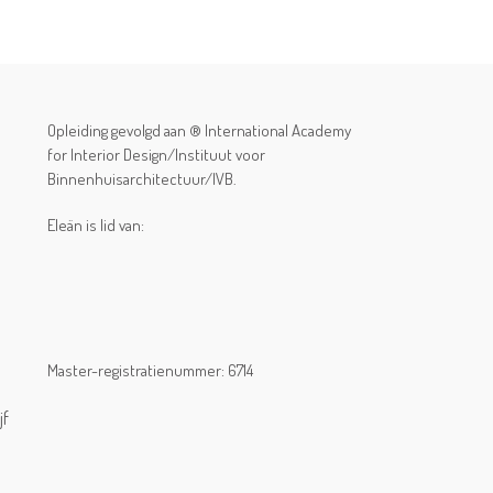
Opleiding gevolgd aan ® International Academy
for Interior Design/Instituut voor
Binnenhuisarchitectuur/IVB.
Eleän is lid van:
Master-registratienummer: 6714
jf