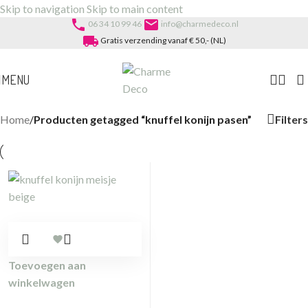
Skip to navigation
Skip to main content
phone
email
06 34 10 99 46
info@charmedeco.nl
local_shipping
Gratis verzending vanaf € 50,- (NL)
MENU
Filters
Home
/
Producten getagged “knuffel konijn pasen”
Toevoegen aan
winkelwagen