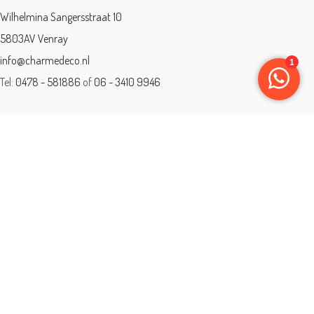
Wilhelmina Sangersstraat 10
5803AV Venray
info@charmedeco.nl
Tel:
0478 - 581886
of
06 - 3410 9946
Charme Deco is een geaccrediteerd leerbedrijf
BTW: 001542838B81
Opleiding gevolgd aan ® International Academy for Interior Design/Instituut
voor Binnenhuisarchitectuur/IVB.
Eleän is lid van: