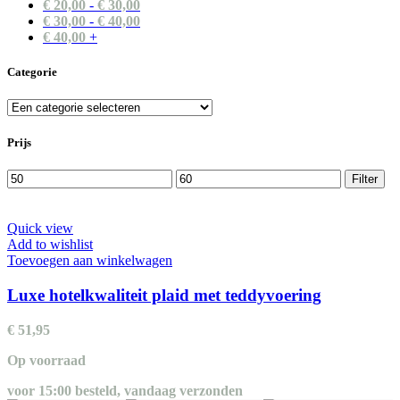
€
20,00
-
€
30,00
€
30,00
-
€
40,00
€
40,00
+
Categorie
Prijs
Min.
Max.
Filter
prijs
prijs
Quick view
Add to wishlist
Toevoegen aan winkelwagen
Luxe hotelkwaliteit plaid met teddyvoering
€
51,95
Op voorraad
voor 15:00 besteld, vandaag verzonden