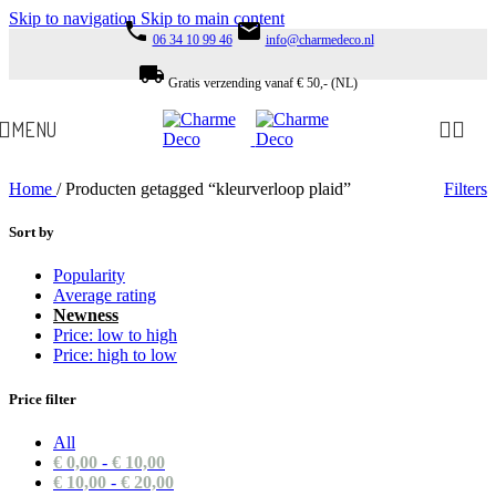
Skip to navigation
Skip to main content
phone
email
06 34 10 99 46
info@charmedeco.nl
local_shipping
Gratis verzending vanaf € 50,- (NL)
MENU
Home
/
Producten getagged “kleurverloop plaid”
Filters
Sort by
Popularity
Average rating
Newness
Price: low to high
Price: high to low
Price filter
All
€
0,00
-
€
10,00
€
10,00
-
€
20,00