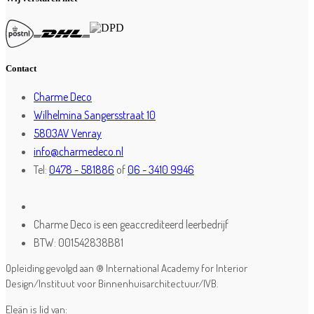
Contact
Charme Deco
Wilhelmina Sangersstraat 10
5803AV Venray
info@charmedeco.nl
Tel:
0478 - 581886
of
06 - 3410 9946
Charme Deco is een geaccrediteerd leerbedrijf
BTW: 001542838B81
Opleiding gevolgd aan ® International Academy for Interior
Design/Instituut voor Binnenhuisarchitectuur/IVB.
Eleän is lid van: