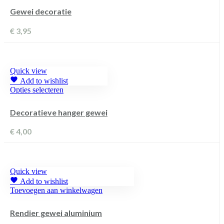
heeft
Gewei decoratie
meerdere
variaties.
€
3,95
Deze
optie
kan
gekozen
worden
Quick view
op
Add to wishlist
de
Dit
Opties selecteren
productpagina
product
heeft
Decoratieve hanger gewei
meerdere
variaties.
€
4,00
Deze
optie
kan
gekozen
worden
Quick view
op
Add to wishlist
de
Toevoegen aan winkelwagen
productpagina
Rendier gewei aluminium