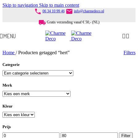
Skip to navigation
Skip to main content
phone
email
06 34 10 99 46
info@charmedeco.nl
local_shipping
Gratis verzending vanaf € 50,- (NL)
MENU
Home
/
Producten getagged “hert”
Filters
Categorie
Merk
Kleur
Prijs
Min.
Max.
Filter