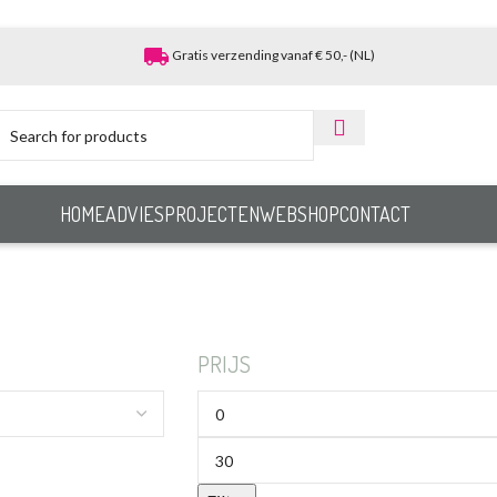
local_shipping
Gratis verzending vanaf € 50,- (NL)
HOME
ADVIES
PROJECTEN
WEBSHOP
CONTACT
PRIJS