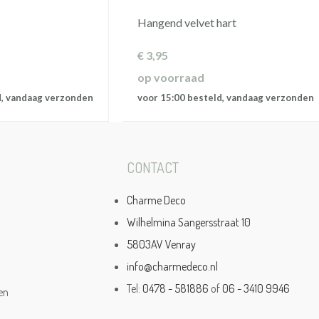
Hangend velvet hart
€
3,95
op voorraad
d, vandaag verzonden
voor 15:00 besteld, vandaag verzonden
CONTACT
Charme Deco
Wilhelmina Sangersstraat 10
5803AV Venray
info@charmedeco.nl
Tel:
0478 - 581886
of
06 - 3410 9946
en