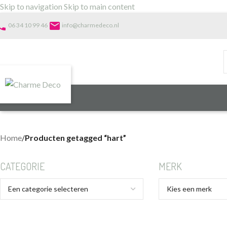
Skip to navigation
Skip to main content
one
email
06 34 10 99 46
info@charmedeco.nl
Home
/
Producten getagged “hart”
CATEGORIE
MERK