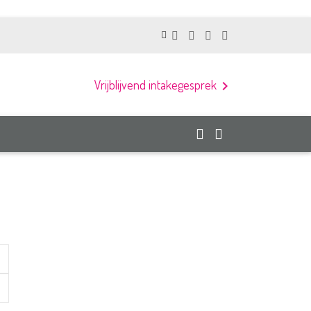
Vrijblijvend intakegesprek
chevron_right