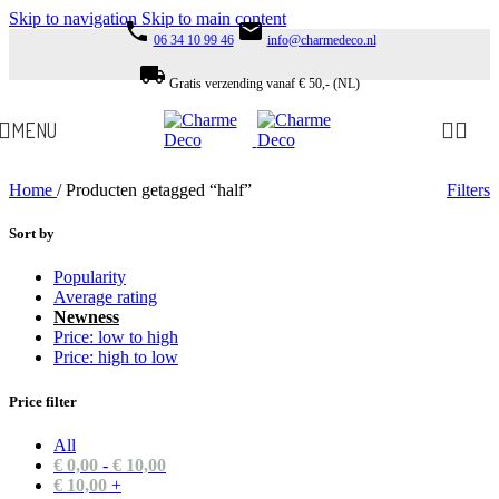
Skip to navigation
Skip to main content
phone
email
06 34 10 99 46
info@charmedeco.nl
local_shipping
Gratis verzending vanaf € 50,- (NL)
MENU
Home
/
Producten getagged “half”
Filters
Sort by
Popularity
Average rating
Newness
Price: low to high
Price: high to low
Price filter
All
€
0,00
-
€
10,00
€
10,00
+