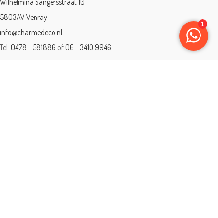
Wilhelmina Sangersstraat 10
5803AV Venray
info@charmedeco.nl
Tel:
0478 - 581886
of
06 - 3410 9946
Charme Deco is een geaccrediteerd leerbedrijf
BTW: 001542838B81
Opleiding gevolgd aan ® International Academy for Interior Design/Instituut
voor Binnenhuisarchitectuur/IVB.
Eleän is lid van: