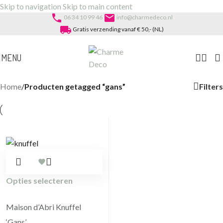
Skip to navigation
Skip to main content
phone
email
06 34 10 99 46
info@charmedeco.nl
local_shipping
Gratis verzending vanaf € 50,- (NL)
MENU
Filters
Home
/
Producten getagged “gans”
Opties selecteren
Maison d’Abri Knuffel
‘Gans’