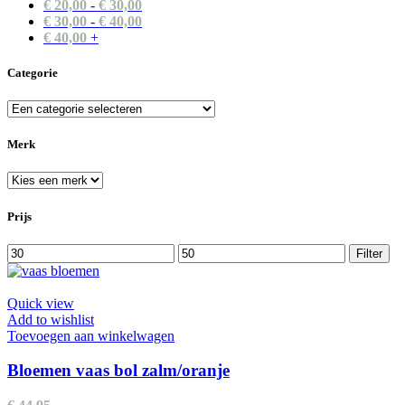
€
20,00
-
€
30,00
€
30,00
-
€
40,00
€
40,00
+
Categorie
Merk
Prijs
Min.
Max.
Filter
prijs
prijs
Quick view
Add to wishlist
Toevoegen aan winkelwagen
Bloemen vaas bol zalm/oranje