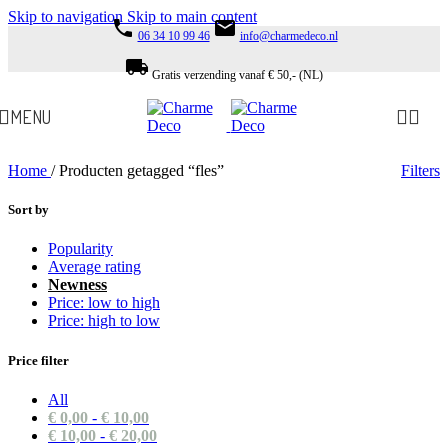
Skip to navigation
Skip to main content
phone
email
06 34 10 99 46
info@charmedeco.nl
local_shipping
Gratis verzending vanaf € 50,- (NL)
MENU
Home
/
Producten getagged “fles”
Filters
Sort by
Popularity
Average rating
Newness
Price: low to high
Price: high to low
Price filter
All
€
0,00
-
€
10,00
€
10,00
-
€
20,00