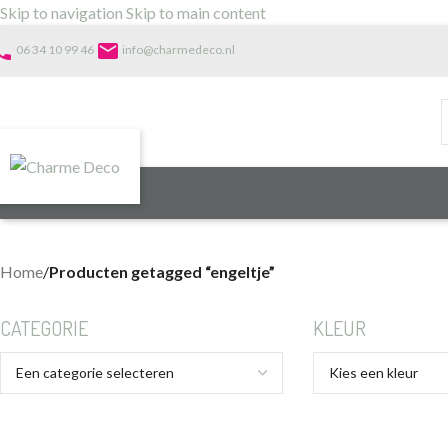
Skip to navigation
Skip to main content
one
email
06 34 10 99 46
info@charmedeco.nl
Home
/
Producten getagged “engeltje”
CATEGORIE
KLEUR