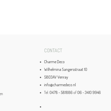
CONTACT
Charme Deco
Wilhelmina Sangersstraat 10
5803AV Venray
info@charmedeco.nl
Tel:
0478 - 581886
of
06 - 3410 9946
en