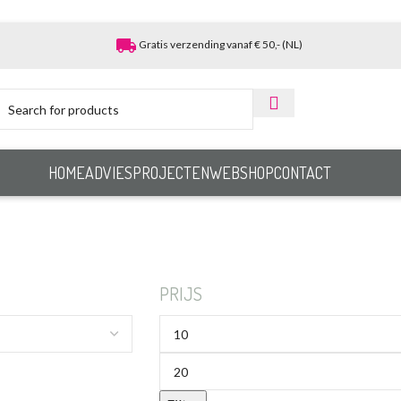
local_shipping
Gratis verzending vanaf € 50,- (NL)
HOME
ADVIES
PROJECTEN
WEBSHOP
CONTACT
PRIJS