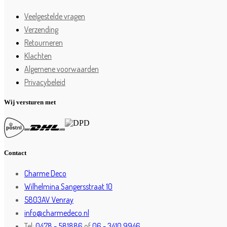
Veelgestelde vragen
Verzending
Retourneren
Klachten
Algemene voorwaarden
Privacybeleid
Wij versturen met
Contact
Charme Deco
Wilhelmina Sangersstraat 10
5803AV Venray
info@charmedeco.nl
Tel:
0478 - 581886
of
06 - 3410 9946