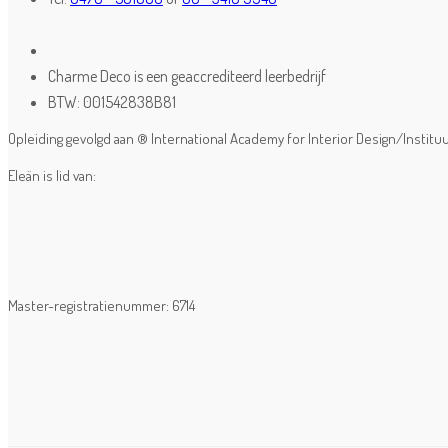
Charme Deco is een geaccrediteerd leerbedrijf
BTW: 001542838B81
Opleiding gevolgd aan ® International Academy for Interior Design/Instit
Eleän is lid van:
Master-registratienummer: 6714