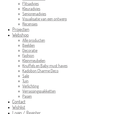
Flitsadvies
Kleuradvies
Seniorenadvies
Visualisatie van een ontwerp
Recensies
Projecten
Webshop
Alle producten
Beelden
Decoratie
Fashion
Kleinmeubelen
Knuffels en Baby must haves
Kadobon Charme Deco
Sale
Tuin
Verlichting
Verrassingspakketten
Pasen
Contact
Wishlist
Login / Register