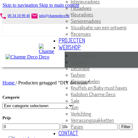
Interieuradvies
Skip to navigation
Skip to main content
Flitsadvies
Kleuradvies
phone
email
06 34 10 99 46
info@charmedeco.nl
Seniorenadvies
Visualisatie van een ontwerp
Recensies
PROJECTEN
WEBSHOP
Alle producten
Beelden
Decoratie
Fashion
Kleinmeubelen
Home
/
Producten getagged “DIY decoratie”
Knuffels en Baby must haves
Kadobon Charme Deco
Categorie
Sale
Tuin
Verlichting
Prijs
Verrassingspakketten
Pasen
Min.
Max.
Filter
prijs
prijs
CONTACT