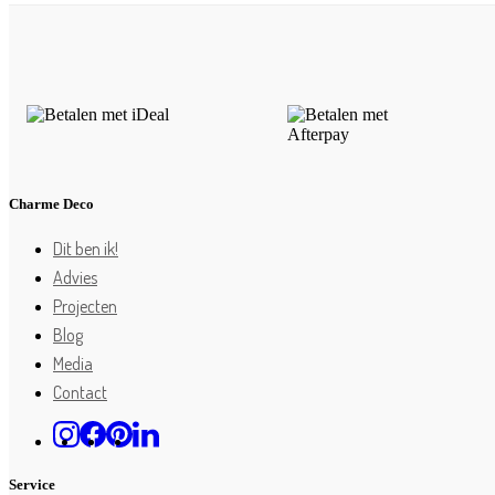
Charme Deco
Dit ben ik!
Advies
Projecten
Blog
Media
Contact
Service