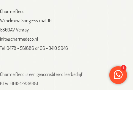
Charme Deco
Wilhelmina Sangersstraat 10
5803AV Venray
info@charmedeco.nl
Tel:
0478 - 581886
of
06 - 3410 9946
Charme Deco is een geaccrediteerd leerbedrijf
BTW: 001542838B81
Opleiding gevolgd aan ® International Academy for Interior Design/Instituut
voor Binnenhuisarchitectuur/IVB.
Eleän is lid van: