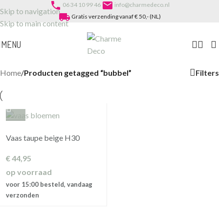
phone
email
06 34 10 99 46
info@charmedeco.nl
Skip to navigation
local_shipping
Gratis verzending vanaf € 50,- (NL)
Skip to main content
MENU
Filters
Home
/
Producten getagged “bubbel”
Vaas taupe beige H30
€
44,95
op voorraad
voor 15:00 besteld, vandaag
verzonden