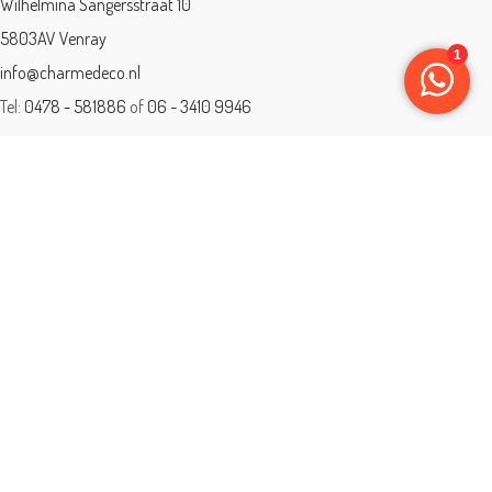
Wilhelmina Sangersstraat 10
5803AV Venray
info@charmedeco.nl
Tel:
0478 - 581886
of
06 - 3410 9946
Charme Deco is een geaccrediteerd leerbedrijf
BTW: 001542838B81
Opleiding gevolgd aan ® International Academy for Interior Design/Instituut
voor Binnenhuisarchitectuur/IVB.
Eleän is lid van: