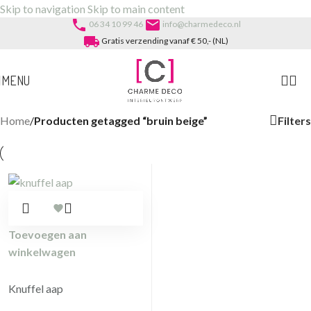
Skip to navigation
Skip to main content
phone
email
06 34 10 99 46
info@charmedeco.nl
local_shipping
Gratis verzending vanaf € 50,- (NL)
MENU
Filters
Home
/
Producten getagged “bruin beige”
Toevoegen aan
winkelwagen
Knuffel aap