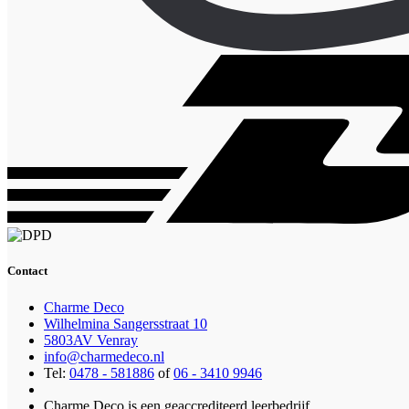
Contact
Charme Deco
Wilhelmina Sangersstraat 10
5803AV Venray
info@charmedeco.nl
Tel:
0478 - 581886
of
06 - 3410 9946
Charme Deco is een geaccrediteerd leerbedrijf