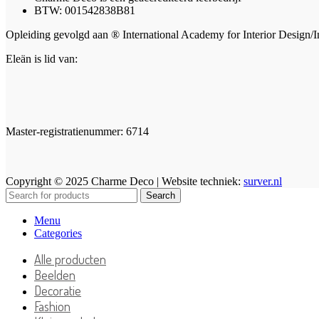
BTW: 001542838B81
Opleiding gevolgd aan ® International Academy for Interior Design/I
Eleän is lid van:
Master-registratienummer: 6714
Copyright © 2025 Charme Deco | Website techniek:
surver.nl
Search
Menu
Categories
Alle producten
Beelden
Decoratie
Fashion