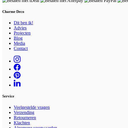
Charme Deco
Dit ben ik!
Advies
Projecten
Blog
Media
Contact
Service
Veelgestelde vragen
Verzending
Retourneren
Klachten
Algemene voorwaarden