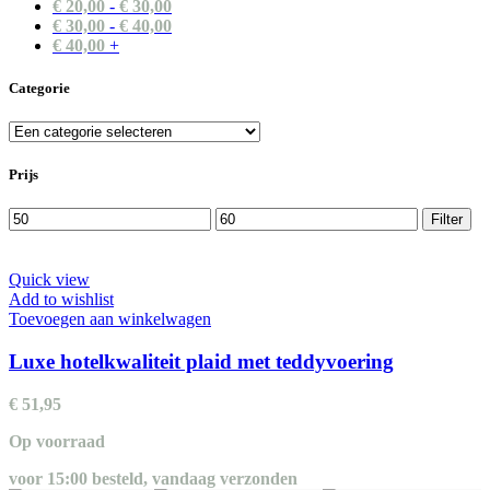
€
20,00
-
€
30,00
€
30,00
-
€
40,00
€
40,00
+
Categorie
Prijs
Min.
Max.
Filter
prijs
prijs
Quick view
Add to wishlist
Toevoegen aan winkelwagen
Luxe hotelkwaliteit plaid met teddyvoering
€
51,95
Op voorraad
voor 15:00 besteld, vandaag verzonden