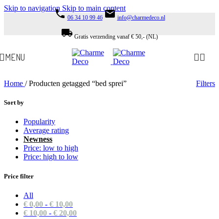
Skip to navigation
Skip to main content
phone
email
06 34 10 99 46
info@charmedeco.nl
local_shipping
Gratis verzending vanaf € 50,- (NL)
MENU
Home
/
Producten getagged “bed sprei”
Filters
Sort by
Popularity
Average rating
Newness
Price: low to high
Price: high to low
Price filter
All
€
0,00
-
€
10,00
€
10,00
-
€
20,00