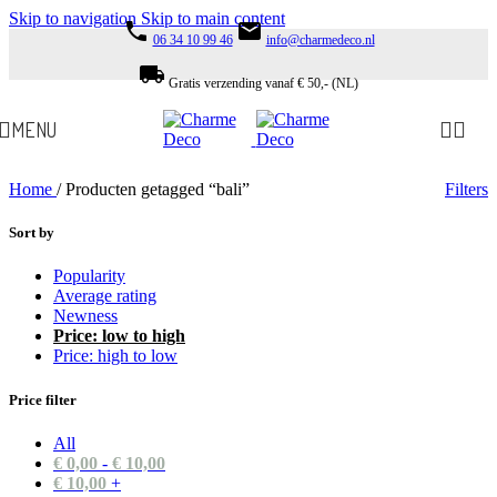
Skip to navigation
Skip to main content
phone
email
06 34 10 99 46
info@charmedeco.nl
local_shipping
Gratis verzending vanaf € 50,- (NL)
MENU
Home
/
Producten getagged “bali”
Filters
Sort by
Popularity
Average rating
Newness
Price: low to high
Price: high to low
Price filter
All
€
0,00
-
€
10,00
€
10,00
+