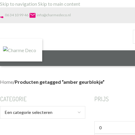
Skip to navigation
Skip to main content
one
email
06 34 10 99 46
info@charmedeco.nl
Home
/
Producten getagged “amber geurblokje”
CATEGORIE
PRIJS