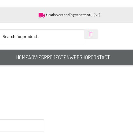
local_shipping
Gratis verzending vanaf € 50,- (NL)
HOME
ADVIES
PROJECTEN
WEBSHOP
CONTACT