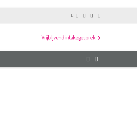
Vrijblijvend intakegesprek
chevron_right