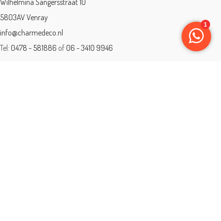
Wilhelmina Sangersstraat 10
5803AV Venray
info@charmedeco.nl
Tel:
0478 - 581886
of
06 - 3410 9946
Charme Deco is een geaccrediteerd leerbedrijf
BTW: 001542838B81
Opleiding gevolgd aan ® International Academy for Interior Design/Instituut
voor Binnenhuisarchitectuur/IVB.
Eleän is lid van: