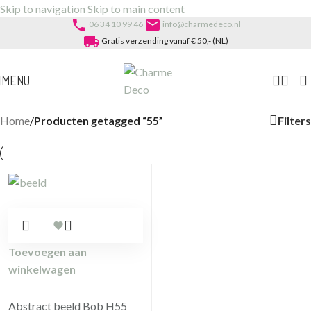
Skip to navigation
Skip to main content
phone
email
06 34 10 99 46
info@charmedeco.nl
local_shipping
Gratis verzending vanaf € 50,- (NL)
MENU
Filters
Home
/
Producten getagged “55”
Toevoegen aan
winkelwagen
Abstract beeld Bob H55