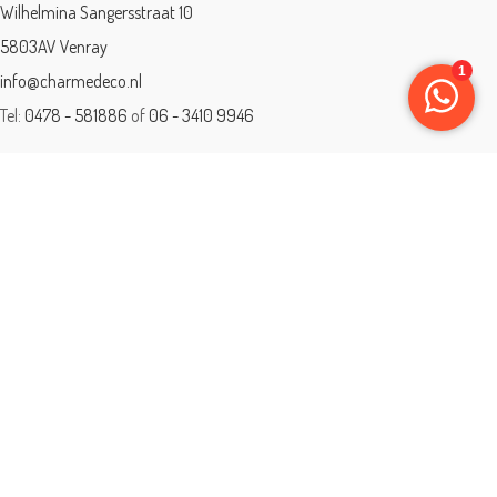
Wilhelmina Sangersstraat 10
5803AV Venray
info@charmedeco.nl
Tel:
0478 - 581886
of
06 - 3410 9946
Charme Deco is een geaccrediteerd leerbedrijf
BTW: 001542838B81
Opleiding gevolgd aan ® International Academy for Interior Design/Instituut
voor Binnenhuisarchitectuur/IVB.
Eleän is lid van: