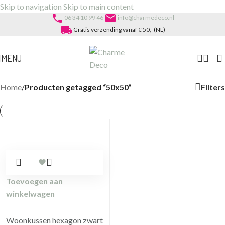
Skip to navigation
Skip to main content
phone
email
06 34 10 99 46
info@charmedeco.nl
local_shipping
Gratis verzending vanaf € 50,- (NL)
MENU
Filters
Home
/
Producten getagged “50x50”
Toevoegen aan
winkelwagen
Woonkussen hexagon zwart