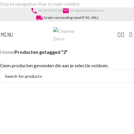
Skip to navigation
Skip to main content
phone
email
06 34 10 99 46
info@charmedeco.nl
local_shipping
Gratis verzending vanaf € 50,- (NL)
MENU
Home
/
Producten getagged “2”
Geen producten gevonden die aan je selectie voldoen.