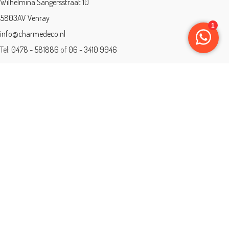
Wilhelmina Sangersstraat 10
5803AV Venray
info@charmedeco.nl
Tel:
0478 - 581886
of
06 - 3410 9946
Charme Deco is een geaccrediteerd leerbedrijf
BTW: 001542838B81
Opleiding gevolgd aan ® International Academy for Interior Design/Instituut
voor Binnenhuisarchitectuur/IVB.
Eleän is lid van: