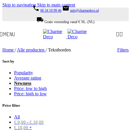
Skip to navigation
Skip to main content
phone
email
06 34 10 99 46
info@charmedeco.nl
local_shipping
Gratis verzending vanaf € 50,- (NL)
MENU
Home
/
Alle producten
/
Tekstborden
Filters
Sort by
Popularity
Average rating
Newness
Price: low to high
Price: high to low
Price filter
All
€
0,00
-
€
10,00
€
10,00
+