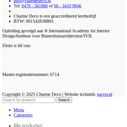
info@charmedeco.nl
Tel:
0478 - 581886
of
06 - 3410 9946
Charme Deco is een geaccrediteerd leerbedrijf
BTW: 001542838B81
Opleiding gevolgd aan ® International Academy for Interior
Design/Instituut voor Binnenhuisarchitectuur/IVB.
Eleän is lid van:
Master-registratienummer: 6714
Copyright © 2025 Charme Deco | Website techniek:
surver.nl
Search
Menu
Categories
Alle producten