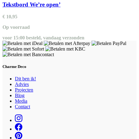
Tekstbord We’re open’
€
10,95
Op voorraad
voor 15:00 besteld, vandaag verzonden
Charme Deco
Dit ben ik!
Advies
Projecten
Blog
Media
Contact