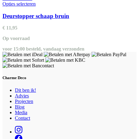
Dit
Opties selecteren
product
heeft
Deurstopper schaap bruin
meerdere
variaties.
€
11,95
Deze
optie
Op voorraad
kan
gekozen
voor 15:00 besteld, vandaag verzonden
worden
op
de
productpagina
Charme Deco
Dit ben ik!
Advies
Projecten
Blog
Media
Contact