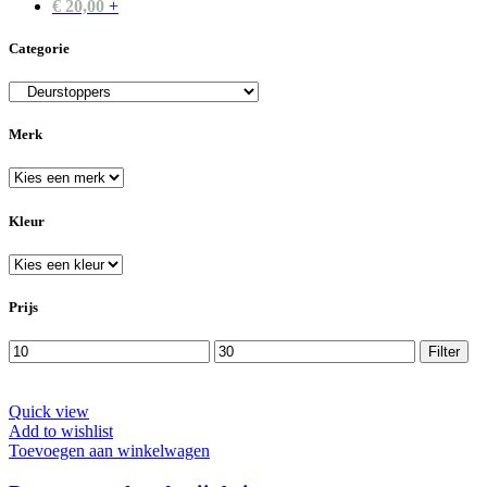
€
20,00
+
Categorie
Merk
Kleur
Prijs
Min.
Max.
Filter
prijs
prijs
Quick view
Add to wishlist
Toevoegen aan winkelwagen