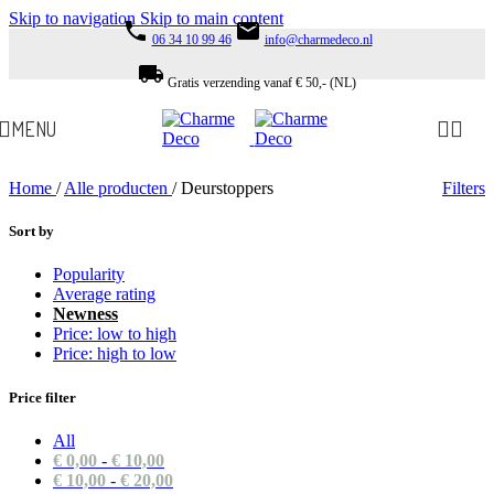
Skip to navigation
Skip to main content
phone
email
06 34 10 99 46
info@charmedeco.nl
local_shipping
Gratis verzending vanaf € 50,- (NL)
MENU
Home
/
Alle producten
/
Deurstoppers
Filters
Sort by
Popularity
Average rating
Newness
Price: low to high
Price: high to low
Price filter
All
€
0,00
-
€
10,00
€
10,00
-
€
20,00