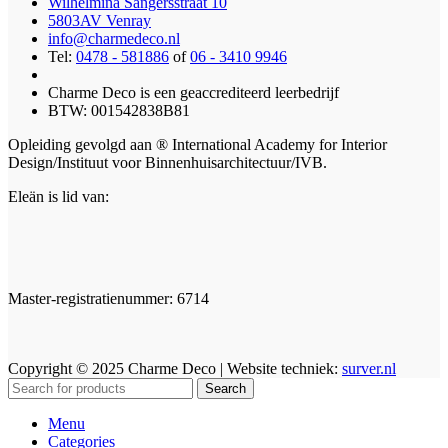
Wilhelmina Sangersstraat 10
5803AV Venray
info@charmedeco.nl
Tel:
0478 - 581886
of
06 - 3410 9946
Charme Deco is een geaccrediteerd leerbedrijf
BTW: 001542838B81
Opleiding gevolgd aan ® International Academy for Interior
Design/Instituut voor Binnenhuisarchitectuur/IVB.
Eleän is lid van:
Master-registratienummer: 6714
Copyright © 2025 Charme Deco | Website techniek:
surver.nl
Search
Menu
Categories