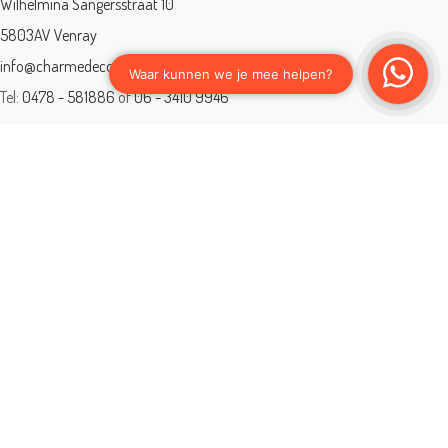
Wilhelmina Sangersstraat 10
5803AV Venray
info@charmedeco.nl
Tel:
0478 - 581886
of
06 - 3410 9946
Charme Deco is een geaccrediteerd leerbedrijf
BTW: 001542838B81
Opleiding gevolgd aan ® International Academy for Interior Design/Instituut
voor Binnenhuisarchitectuur/IVB.
Eleän is lid van: