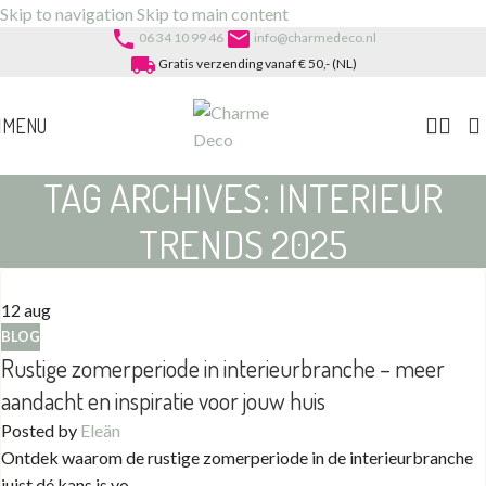
Skip to navigation
Skip to main content
phone
email
06 34 10 99 46
info@charmedeco.nl
local_shipping
Gratis verzending vanaf € 50,- (NL)
MENU
TAG ARCHIVES: INTERIEUR
TRENDS 2025
12
aug
BLOG
Rustige zomerperiode in interieurbranche – meer
aandacht en inspiratie voor jouw huis
Posted by
Eleän
Ontdek waarom de rustige zomerperiode in de interieurbranche
juist dé kans is vo...