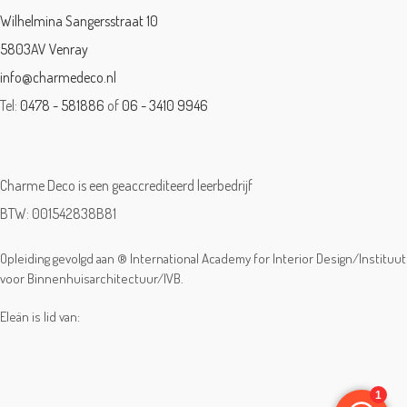
Wilhelmina Sangersstraat 10
5803AV Venray
info@charmedeco.nl
Tel:
0478 - 581886
of
06 - 3410 9946
Charme Deco is een geaccrediteerd leerbedrijf
BTW: 001542838B81
Opleiding gevolgd aan ® International Academy for Interior Design/Instituut
voor Binnenhuisarchitectuur/IVB.
Eleän is lid van: