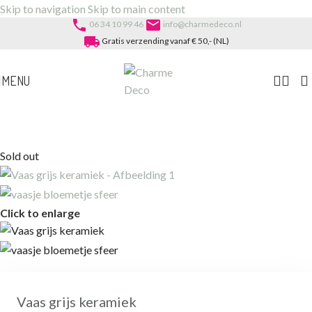
Skip to navigation
Skip to main content
phone
email
06 34 10 99 46
info@charmedeco.nl
local_shipping
Gratis verzending vanaf € 50,- (NL)
MENU
Sold out
Click to enlarge
Vaas grijs keramiek