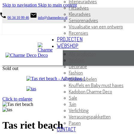
Interieuradvies
Skip to navigation
Skip to main content
Flitsadvies
Kleuradvies
phone
email
06 34 10 99 46
info@charmedeco.nl
Seniorenadvies
Visualisatie van een ontwerp
Recensies
PROJECTEN
WEBSHOP
Alle producten
Beelden
Decoratie
Sold out
Fashion
Kleinmeubelen
Knuffels en Baby must haves
Kadobon Charme Deco
Sale
Click to enlarge
Tuin
Verlichting
Verrassingspakketten
Tas riet beach
Pasen
CONTACT