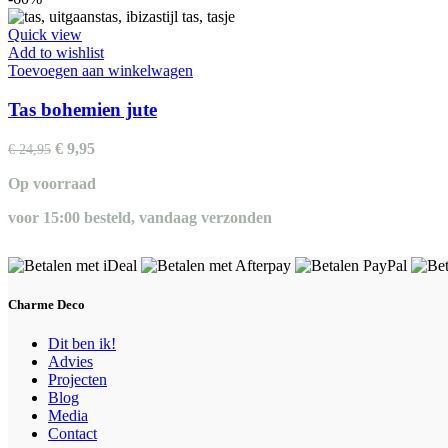
Quick view
Add to wishlist
Toevoegen aan winkelwagen
Tas bohemien jute
Oorspronkelijke
Huidige
€
9,95
€
24,95
prijs
prijs
Op voorraad
was:
is:
€ 24,95.
€ 9,95.
voor 15:00 besteld, vandaag verzonden
Charme Deco
Dit ben ik!
Advies
Projecten
Blog
Media
Contact