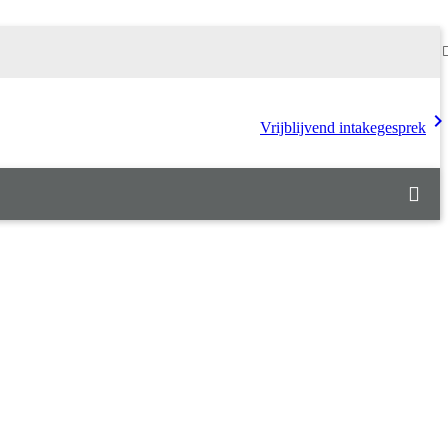
chevron_rig
Vrijblijvend intakegesprek