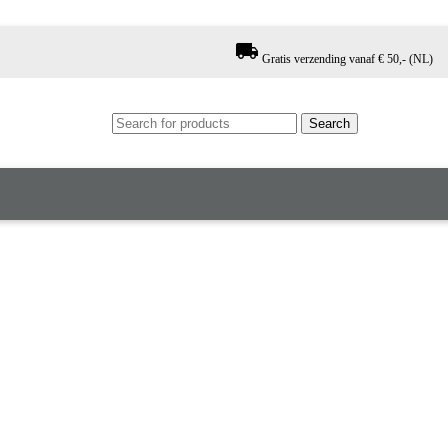
local_shipping
Gratis verzending vanaf € 50,- (NL)
Search