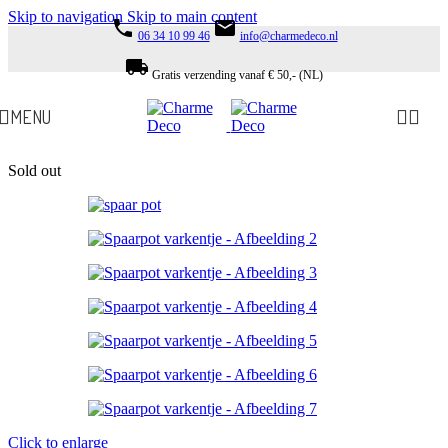
Skip to navigation
Skip to main content
phone
email
06 34 10 99 46
info@charmedeco.nl
local_shipping
Gratis verzending vanaf € 50,- (NL)
MENU
Sold out
Click to enlarge