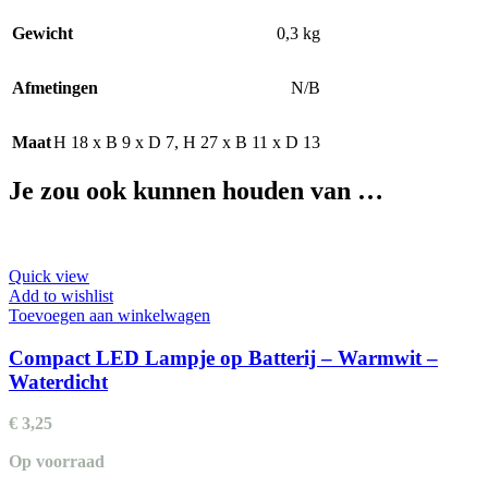
Gewicht
0,3 kg
Afmetingen
N/B
Maat
H 18 x B 9 x D 7
,
H 27 x B 11 x D 13
Je zou ook kunnen houden van …
Quick view
Add to wishlist
Toevoegen aan winkelwagen
Compact LED Lampje op Batterij – Warmwit –
Waterdicht
€
3,25
Op voorraad