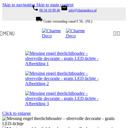
Skip to navigation
Skip to main content
phone
email
06 34 10 99 46
info@charmedeco.nl
local_shipping
Gratis verzending vanaf € 50,- (NL)
MENU
Click to enlarge