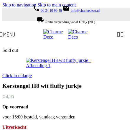
Skip to navigation
Skip to main content
phone
email
06 34 10 99 46
info@charmedeco.nl
local_shipping
Gratis verzending vanaf € 50,- (NL)
MENU
Sold out
Click to enlarge
Kerstengel H8 wit fluffy jurkje
€
4,95
Op voorraad
voor 15:00 besteld, vandaag verzonden
Uitverkocht