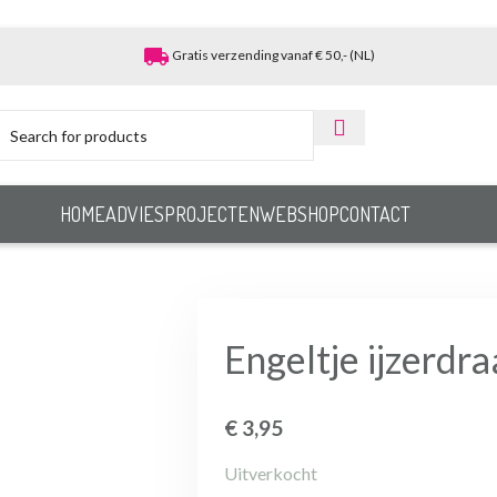
local_shipping
Gratis verzending vanaf € 50,- (NL)
HOME
ADVIES
PROJECTEN
WEBSHOP
CONTACT
Engeltje ijzerdr
€
3,95
Uitverkocht