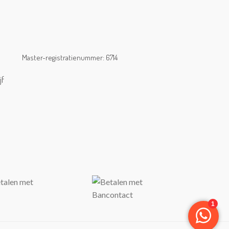
Master-registratienummer: 6714
jf