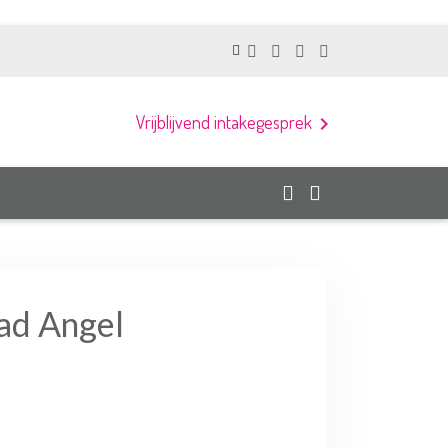
Vrijblijvend intakegesprek
chevron_right
aad Angel