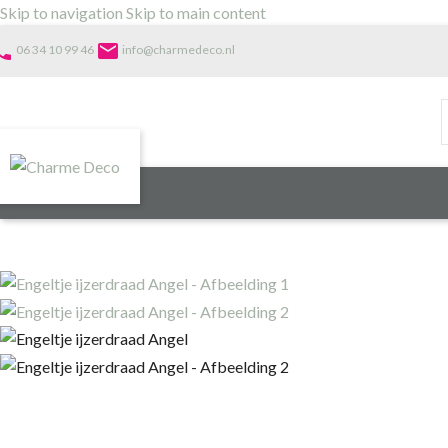
Skip to navigation
Skip to main content
one
email
06 34 10 99 46
info@charmedeco.nl
Sold out