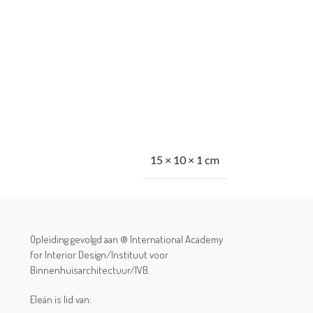
0,5 kg
15 × 10 × 1 cm
Opleiding gevolgd aan ® International Academy
for Interior Design/Instituut voor
Binnenhuisarchitectuur/IVB.
Eleän is lid van: