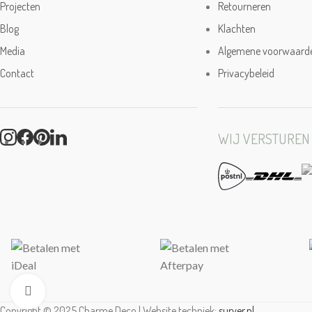
Projecten
Retourneren
Blog
Klachten
Media
Algemene voorwaard
Contact
Privacybeleid
WIJ VERSTUREN
Click to enlarge
Copyright © 2025 Charme Deco | Website techniek:
surver.nl