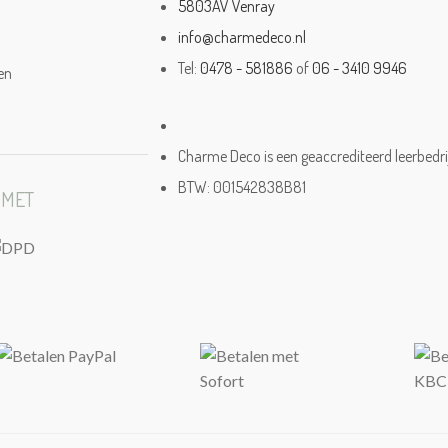
5803AV Venray
info@charmedeco.nl
Tel:
0478 - 581886
of
06 - 3410 9946
en
Charme Deco is een geaccrediteerd leerbedri
BTW: 001542838B81
 MET