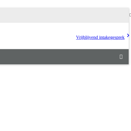
chevron_rig
Vrijblijvend intakegesprek