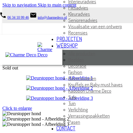
Interieuradvies
Skip to navigation
Skip to main content
Flitsadvies
Kleuradvies
phone
email
06 34 10 99 46
info@charmedeco.nl
Seniorenadvies
Visualisatie van een ontwerp
Recensies
PROJECTEN
WEBSHOP
Alle producten
Beelden
Decoratie
Sold out
Fashion
Kleinmeubelen
Knuffels en Baby must haves
Kadobon Charme Deco
Sale
Tuin
Click to enlarge
Verlichting
Verrassingspakketten
Pasen
CONTACT