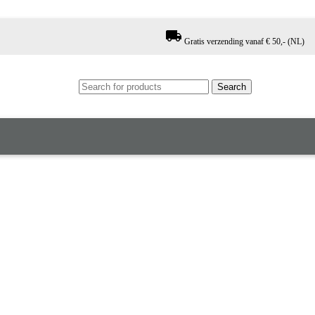
local_shipping
Gratis verzending vanaf € 50,- (NL)
Search