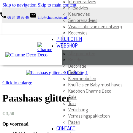
Interieuradvies
Skip to navigation
Skip to main content
Flitsadvies
Kleuradvies
phone
email
06 34 10 99 46
info@charmedeco.nl
Seniorenadvies
Visualisatie van een ontwerp
Recensies
PROJECTEN
WEBSHOP
Alle producten
Beelden
Decoratie
Fashion
Kleinmeubelen
Click to enlarge
Knuffels en Baby must haves
Kadobon Charme Deco
Paashaas glitter
Sale
Tuin
Verlichting
€
3,50
Verrassingspakketten
Pasen
Op voorraad
CONTACT