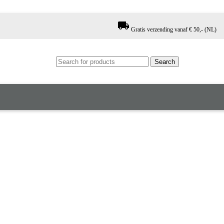
local_shipping
Gratis verzending vanaf € 50,- (NL)
Search