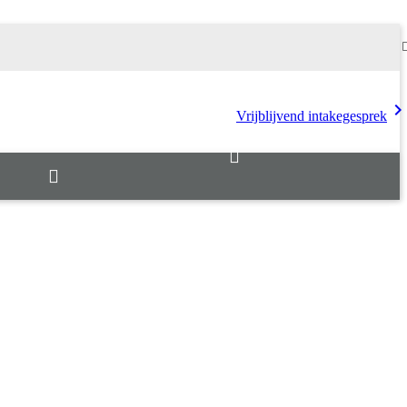
chevron_rig
Vrijblijvend intakegesprek