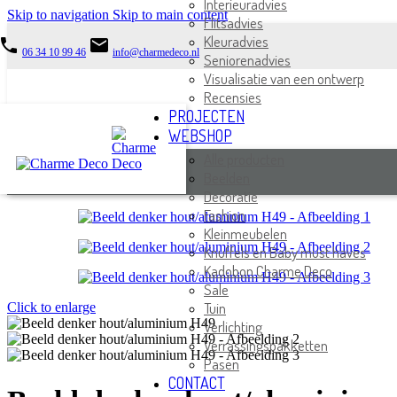
Interieuradvies
Skip to navigation
Skip to main content
Flitsadvies
Kleuradvies
phone
email
06 34 10 99 46
info@charmedeco.nl
Seniorenadvies
Visualisatie van een ontwerp
Recensies
PROJECTEN
WEBSHOP
Alle producten
Beelden
Decoratie
Fashion
Kleinmeubelen
Knuffels en Baby must haves
Kadobon Charme Deco
Sale
Tuin
Click to enlarge
Verlichting
Verrassingspakketten
Pasen
CONTACT