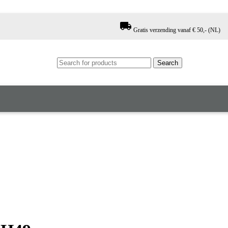
local_shipping
Gratis verzending vanaf € 50,- (NL)
Search