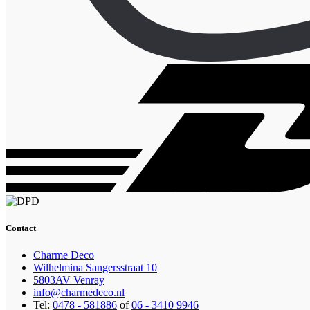
Contact
Charme Deco
Wilhelmina Sangersstraat 10
5803AV Venray
info@charmedeco.nl
Tel:
0478 - 581886
of
06 - 3410 9946