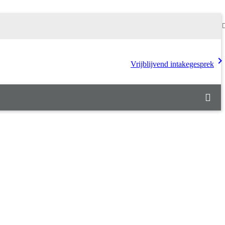
chevron_rig
Vrijblijvend intakegesprek