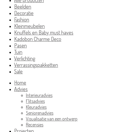
Beelden
Decoratie
Fashion
Kleinmeubelen
Knuffels en Baby must haves
Kadobon Charme Deco
Pasen
Tuin
Verlichting
Verrassingspakketten
Sale
Home
Advies
Interieuradvies
Flitsadvies
Kleuradvies
Seniorenadvies
Visualisatie van een ontwerp
Recensies
Projecten