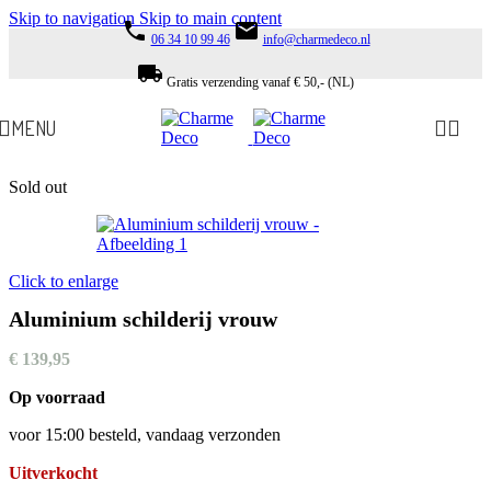
Skip to navigation
Skip to main content
phone
email
06 34 10 99 46
info@charmedeco.nl
local_shipping
Gratis verzending vanaf € 50,- (NL)
MENU
Sold out
Click to enlarge
Aluminium schilderij vrouw
€
139,95
Op voorraad
voor 15:00 besteld, vandaag verzonden
Uitverkocht