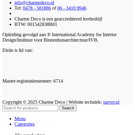
info@charmedeco.nl
Tel:
0478 - 581886
of
06 - 3410 9946
Charme Deco is een geaccrediteerd leerbedrijf
BTW: 001542838B81
Opleiding gevolgd aan ® International Academy for Interior
Design/Instituut voor Binnenhuisarchitectuur/IVB.
Eleän is lid van:
Master-registratienummer: 6714
Copyright © 2025 Charme Deco | Website techniek:
surver.nl
Search
Menu
Categories
Alle producten