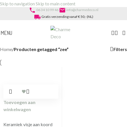
Skip to navigation
Skip to main content
phone
email
06 34 10 99 46
info@charmedeco.nl
local_shipping
Gratis verzending vanaf € 50,- (NL)
MENU
Filters
Home
/
Producten getagged “zee”
Toevoegen aan
winkelwagen
Keramiek visje aan koord