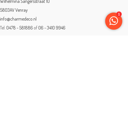
Wilhelmina Sangersstraat 10
5803AV Venray
info@charmedeco.nl
Tel:
0478 - 581886
of
06 - 3410 9946
Charme Deco is een geaccrediteerd leerbedrijf
BTW: 001542838B81
Opleiding gevolgd aan ® International Academy for Interior Design/Instituut
voor Binnenhuisarchitectuur/IVB.
Eleän is lid van: