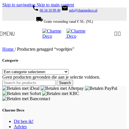
Skip to navigation
Skip to main content
phone
email
06 34 10 99 46
info@charmedeco.nl
local_shipping
Gratis verzending vanaf € 50,- (NL)
MENU
Home
/
Producten getagged “vogeltjes”
Categorie
Geen producten gevonden die aan je selectie voldoen.
Search
Charme Deco
Dit ben ik!
Advies