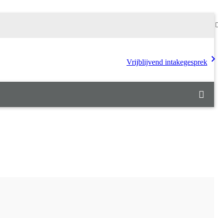
chevron_rig
Vrijblijvend intakegesprek