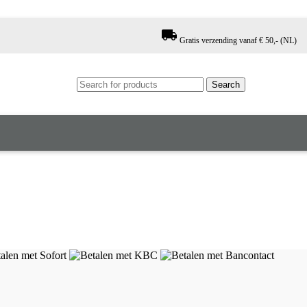
local_shipping
Gratis verzending vanaf € 50,- (NL)
Search