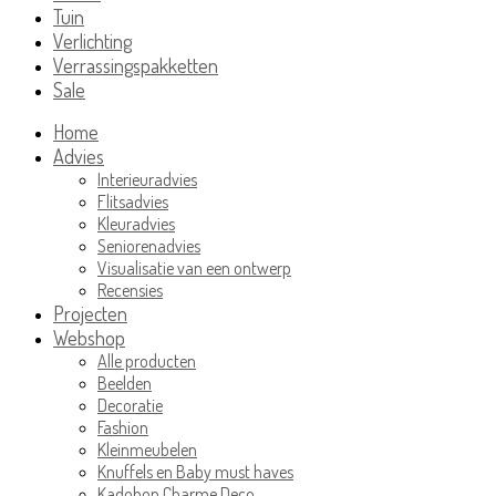
Tuin
Verlichting
Verrassingspakketten
Sale
Home
Advies
Interieuradvies
Flitsadvies
Kleuradvies
Seniorenadvies
Visualisatie van een ontwerp
Recensies
Projecten
Webshop
Alle producten
Beelden
Decoratie
Fashion
Kleinmeubelen
Knuffels en Baby must haves
Kadobon Charme Deco