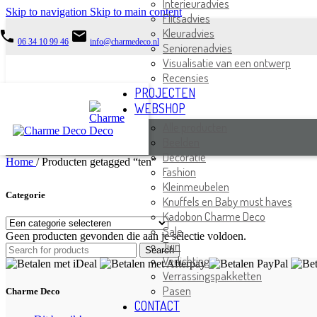
Interieuradvies
Skip to navigation
Skip to main content
Flitsadvies
Kleuradvies
phone
email
06 34 10 99 46
info@charmedeco.nl
Seniorenadvies
Visualisatie van een ontwerp
Recensies
PROJECTEN
WEBSHOP
Alle producten
Beelden
Decoratie
Home
/
Producten getagged “ten”
Fashion
Kleinmeubelen
Categorie
Knuffels en Baby must haves
Kadobon Charme Deco
Sale
Geen producten gevonden die aan je selectie voldoen.
Tuin
Search
Verlichting
Verrassingspakketten
Pasen
Charme Deco
CONTACT