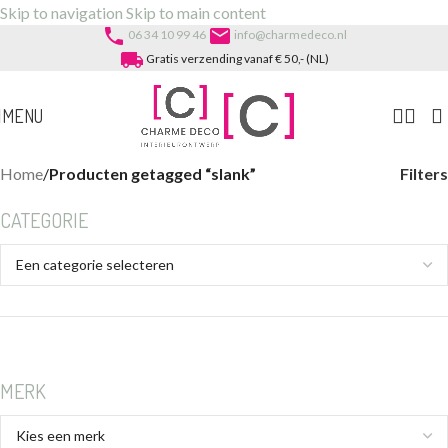
Skip to navigation
Skip to main content
phone
email
06 34 10 99 46
info@charmedeco.nl
local_shipping
Gratis verzending vanaf € 50,- (NL)
MENU
Filters
Home
/
Producten getagged “slank”
CATEGORIE
MERK