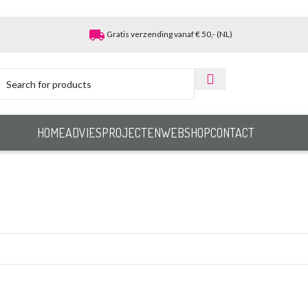
local_shipping
Gratis verzending vanaf € 50,- (NL)
HOME
ADVIES
PROJECTEN
WEBSHOP
CONTACT