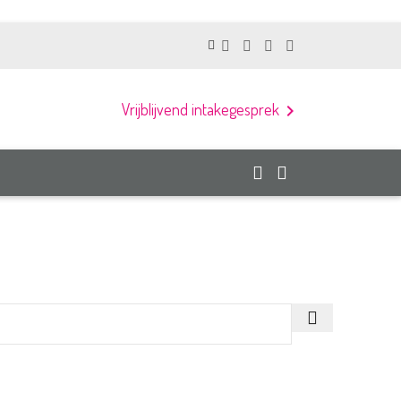
Vrijblijvend intakegesprek
chevron_right