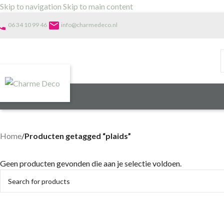
Skip to navigation
Skip to main content
one
email
06 34 10 99 46
info@charmedeco.nl
Home
/
Producten getagged “plaids”
Geen producten gevonden die aan je selectie voldoen.