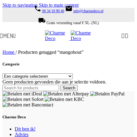
Skip to navigation
Skip to main content
phone
email
06 34 10 99 46
info@charmedeco.nl
local_shipping
Gratis verzending vanaf € 50,- (NL)
MENU
Home
/
Producten getagged “mangohout”
Categorie
Geen producten gevonden die aan je selectie voldoen.
Search
Charme Deco
Dit ben ik!
Advies