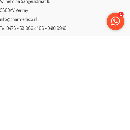
Wilhelmina Sangersstraat 10
5803AV Venray
info@charmedeco.nl
Tel:
0478 - 581886
of
06 - 3410 9946
Charme Deco is een geaccrediteerd leerbedrijf
BTW: 001542838B81
Opleiding gevolgd aan ® International Academy for Interior Design/Instituut
voor Binnenhuisarchitectuur/IVB.
Eleän is lid van: