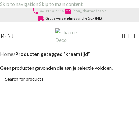
Skip to navigation
Skip to main content
phone
email
06 34 10 99 46
info@charmedeco.nl
local_shipping
Gratis verzending vanaf € 50,- (NL)
MENU
Home
/
Producten getagged “kraamtijd”
Geen producten gevonden die aan je selectie voldoen.