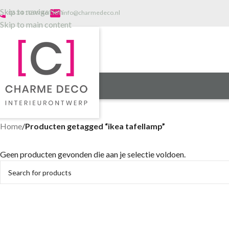
Skip to navigation
one
email
06 34 10 99 46
info@charmedeco.nl
Skip to main content
Home
/
Producten getagged “ikea tafellamp”
Geen producten gevonden die aan je selectie voldoen.