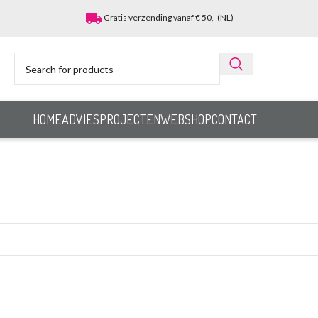
local_shipping
Gratis verzending vanaf € 50,- (NL)
HOME
ADVIES
PROJECTEN
WEBSHOP
CONTACT