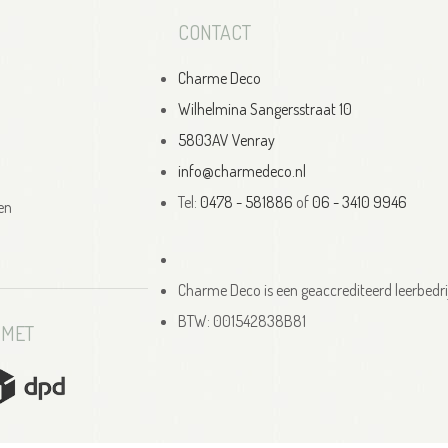
CONTACT
Charme Deco
Wilhelmina Sangersstraat 10
5803AV Venray
info@charmedeco.nl
Tel:
0478 - 581886
of
06 - 3410 9946
en
Charme Deco is een geaccrediteerd leerbedri
BTW: 001542838B81
 MET