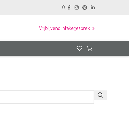
Vrijblijvend intakegesprek
chevron_right