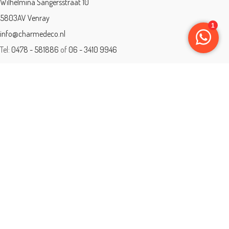
Wilhelmina Sangersstraat 10
5803AV Venray
info@charmedeco.nl
Tel:
0478 - 581886
of
06 - 3410 9946
Charme Deco is een geaccrediteerd leerbedrijf
BTW: 001542838B81
Opleiding gevolgd aan ® International Academy for Interior Design/Instituut
voor Binnenhuisarchitectuur/IVB.
Eleän is lid van: