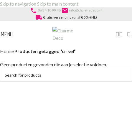
Skip to navigation
Skip to main content
phone
email
06 34 10 99 46
info@charmedeco.nl
local_shipping
Gratis verzending vanaf € 50,- (NL)
MENU
Home
/
Producten getagged “cirkel”
Geen producten gevonden die aan je selectie voldoen.