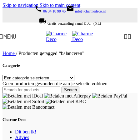
Skip to navigation
Skip to main content
phone
email
06 34 10 99 46
info@charmedeco.nl
local_shipping
Gratis verzending vanaf € 50,- (NL)
MENU
Home
/
Producten getagged “balanceren”
Categorie
Geen producten gevonden die aan je selectie voldoen.
Search
Charme Deco
Dit ben ik!
Advies