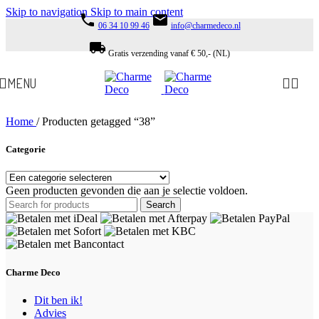
Skip to navigation
Skip to main content
phone
email
06 34 10 99 46
info@charmedeco.nl
local_shipping
Gratis verzending vanaf € 50,- (NL)
MENU
Home
/
Producten getagged “38”
Categorie
Geen producten gevonden die aan je selectie voldoen.
Search
Charme Deco
Dit ben ik!
Advies